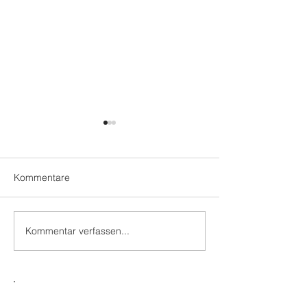
Kommentare
Im Dialog
Auf den Punkt gebracht
Kommentar verfassen...